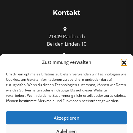
Kontakt
21449 Radbruch
Bei den Linden 10
Zustimmung verwalten
04178 81 82 811
Um dir ein optimales Erlebnis zu bieten, verwenden wir Technologien wie
Cookies, um Geräteinformationen zu speichern und/oder darauf
info@dach-rosenberg.de
zuzugreifen. Wenn du diesen Technologien zustimmst, können wir Daten
wie das Surfverhalten oder eindeutige IDs auf dieser Website
verarbeiten. Wenn du deine Zustimmung nicht erteilst oder zurückziehst,
Mo - Fr: 07:00 - 16:00 Uhr
können bestimmte Merkmale und Funktionen beeinträchtigt werden.
Akzeptieren
Ablehnen