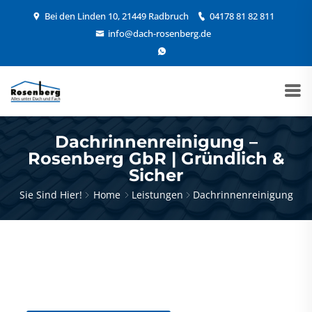
Bei den Linden 10, 21449 Radbruch
04178 81 82 811
info@dach-rosenberg.de
Dachrinnenreinigung –
Rosenberg GbR | Gründlich &
Sicher
Sie Sind Hier!
Home
Leistungen
Dachrinnenreinigung